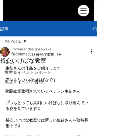
記事
All Posts
flowerandesignsowaka
All Posts
2022年12月3日
読了時間: 1分
裕心いけばな教室
news
生徒さんの作品をご紹介します
教室＆イベントレポート
アンスリウムのいけばなです
教室＆イベント告知
今日の迎え花
師範まで取得されているベテラン生徒さん
life
いつもとっても真剣にいけばなに取り組んでい
る姿を見ています☺️
裕心いけばな教室では新しい生徒さんを随時募
集中です