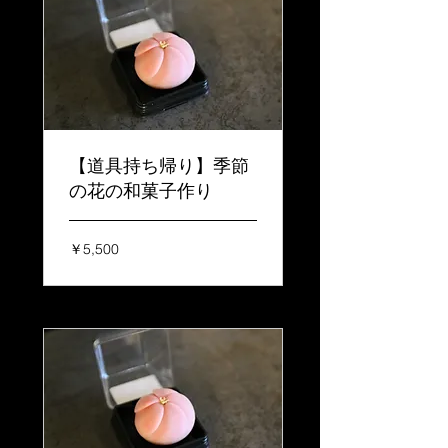
【道具持ち帰り】季節
の花の和菓子作り
5,500
￥5,500
円