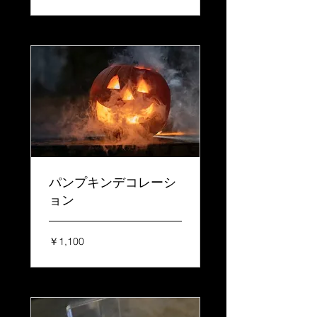
パンプキンデコレーシ
ョン
1,100
￥1,100
円