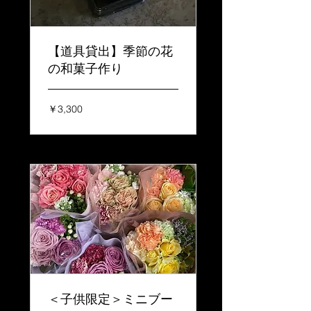
【道具貸出】季節の花
の和菓子作り
3,300
￥3,300
円
＜子供限定＞ミニブー