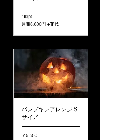
1時間
月
月謝6,600円 +花代
謝
6,600
円
+花
代
パンプキンアレンジ S
サイズ
5,500
￥5,500
円