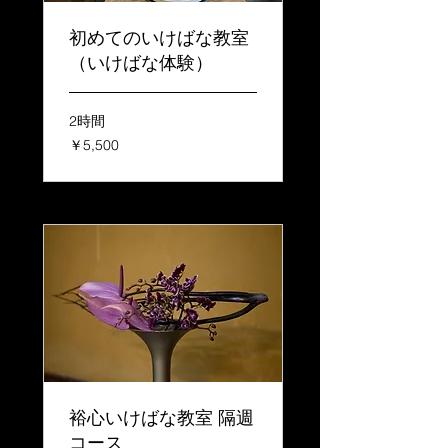
初めてのいけばな教室
（いけばな体験）
2時間
5,500
￥5,500
円
裕心いけばな教室 隔週
コース