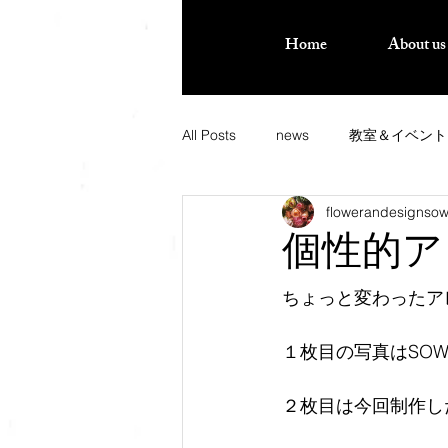
Home
About us
All Posts
news
教室＆イベント
flowerandesignso
個性的ア
ちょっと変わったア
１枚目の写真はSO
２枚目は今回制作し