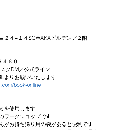
目２４−１４SOWAKAビルヂング２階
６４６０
ンスタDM／公式ライン
RLよりお願いいたします
n.com/book-online
ミを使用します
のワークショップです
んがお持ち帰り用の袋があると便利です