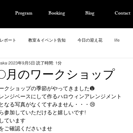
Program
Booking
Blog
Contact
レポート
教室＆イベント告知
今日の迎え花
life
waka
2023年9月5日
読了時間: 1分
uan10月のワークショップ
ークショップの季節がやってきました🎃
レンジベースにして作るハロウィンアレンジメント
となる写真がなくてすみません・・・😢
ら参加していただけると嬉しいです!
しています
をご確認くださいませ