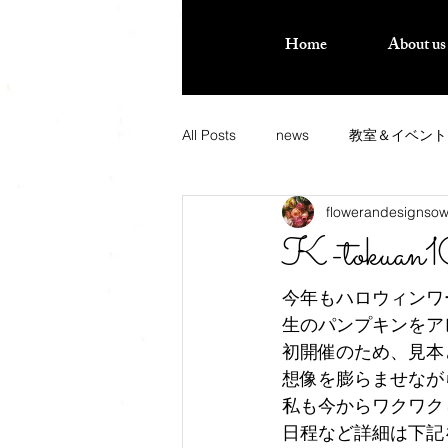
Home
About us
All Posts
news
教室＆イベント
flowerandesignso
K-tok
今年もハロウィンワ
生のパンプキンをア
初開催のため、見本
想像を膨らませなが
私も今からワクワク
日程など詳細は下記