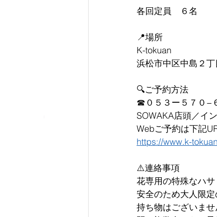
各回定員　６名
📍場所
K-tokuan
浜松市中区中島２丁
🔍ご予約方法
☎︎０５３ー５７０−
SOWAKA店頭／イ
Webご予約は下記U
https://www.k-tokua
⚠️連絡事項
花専用の特殊なハサ
安全のため大人限定
持ち物はございませ