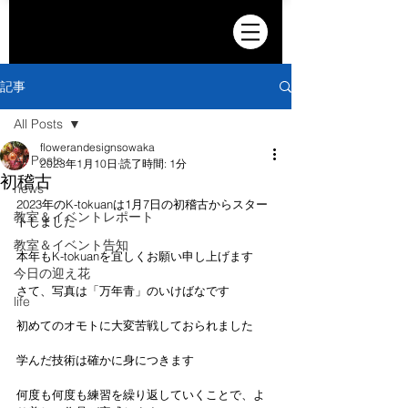
記事
All Posts
flowerandesignsowaka
All Posts
2023年1月10日
読了時間: 1分
初稽古
news
2023年のK-tokuanは1月7日の初稽古からスター
教室＆イベントレポート
トしました
教室＆イベント告知
本年もK-tokuanを宜しくお願い申し上げます
今日の迎え花
さて、写真は「万年青」のいけばなです
life
初めてのオモトに大変苦戦しておられました
学んだ技術は確かに身につきます
何度も何度も練習を繰り返していくことで、よ