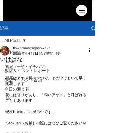
記事
All Posts
flowerandesignsowaka
All Posts
2022年4月17日
読了時間: 1分
いけばな
news
鳶尾（一初・イチハツ）
教室＆イベントレポート
鳶尾はアヤメ科の一つで、その中でもいち早く
教室＆イベント告知
開花します
今日の迎え花
花には香りがあり、「匂いアヤメ」と呼ばれる
life
こともあります
現在K-tokuanに展示中です
K-tokuanへお越しの際にはぜひご覧ください☺️