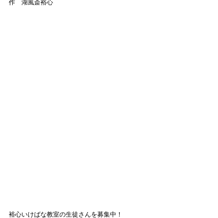
作　湖風斎裕心
裕心いけばな教室の生徒さんを募集中！