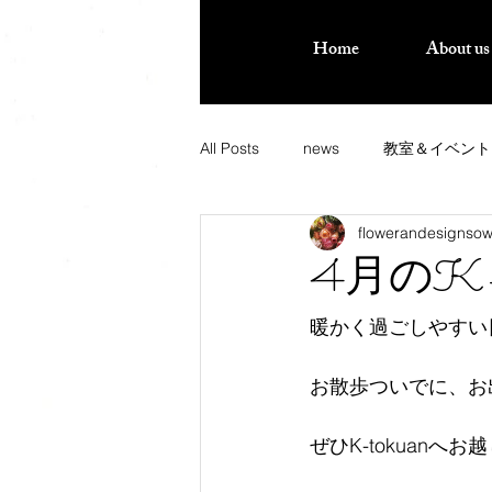
Home
About us
All Posts
news
教室＆イベント
flowerandesignso
4月のK-to
暖かく過ごしやすい
お散歩ついでに、お
ぜひK-tokuanへお