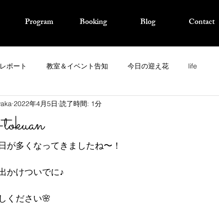
Program
Booking
Blog
Contact
レポート
教室＆イベント告知
今日の迎え花
life
waka
2022年4月5日
読了時間: 1分
kuan
日が多くなってきましたね〜！
出かけついでに♪
越しください🌸