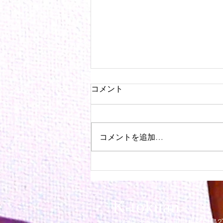
コメント
コメントを追加…
京都野外いけばな展のお知ら
せ
K-tokuan
〒430-0856 浜松市中
​央
区中島2