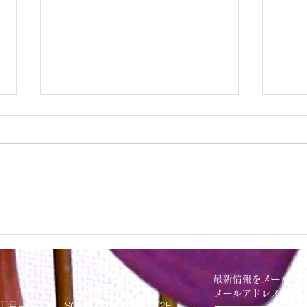
パンプキンデコレーション
正月
最新情報をメールで
メールアドレスを入
丁目−24−14 SOWAKAビルヂング2F