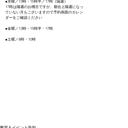
●水曜／13時・15時半／17時（隔週）
17時は隔週のお稽古ですが、都合上隔週になっ
ていない月もございますので予約画面のカレン
ダーをご確認ください
●金曜／13時・15時半・17時
●土曜／8時・10時
教室＆イベント告知