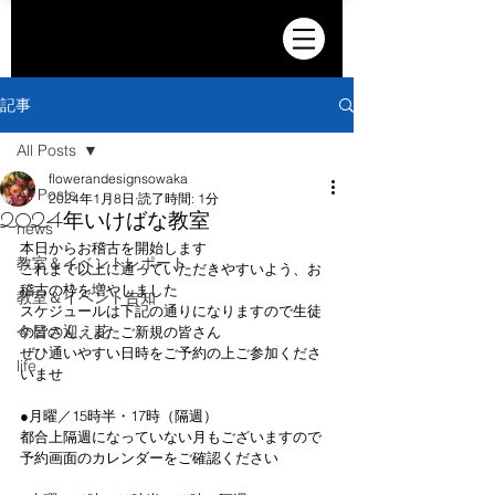
記事
All Posts
flowerandesignsowaka
All Posts
2024年1月8日
読了時間: 1分
2024年いけばな教室
news
本日からお稽古を開始します
教室＆イベントレポート
これまで以上に通っていただきやすいよう、お
稽古の枠を増やしました
教室＆イベント告知
スケジュールは下記の通りになりますので生徒
今日の迎え花
の皆さん、またご新規の皆さん
ぜひ通いやすい日時をご予約の上ご参加くださ
life
いませ
●月曜／15時半・17時（隔週）
都合上隔週になっていない月もございますので
予約画面のカレンダーをご確認ください