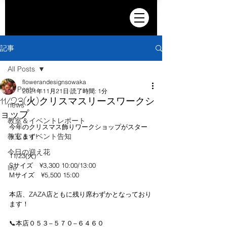
記事
All Posts
flowerandesignsowaka
All Posts
2021年11月21日
読了時間: 1分
11/23(火)クリスマスリースワークシ
news
ョップ
教室＆イベントレポート
今年のクリスマス飾りワークショップがスター
教室＆イベント告知
トします!
今日の迎え花
11/23(火)
Sサイズ　¥3,300 10:00/13:00
life
Mサイズ　¥5,500 15:00
本店、ZAZA店ともに残り席わずかとなっており
ます！
📞本店０５３−５７０−６４６０