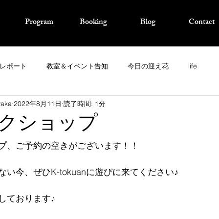
Program
Booking
Blog
Contact
レポート
教室＆イベント告知
今日の迎え花
life
waka
2022年8月11日
読了時間: 1分
クショップ
プ、ご予約の空きがございます！！
い今、ぜひK-tokuanに遊びに来てください♪
しております♪