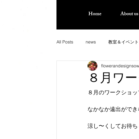
Home
About us
All Posts
news
教室＆イベント
flowerandesignso
８月ワー
８月のワークショッ
なかなか遠出ができな
涼し〜くしてお待ち