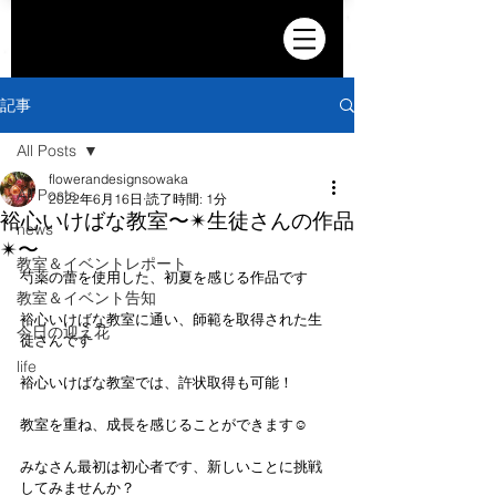
記事
All Posts
flowerandesignsowaka
All Posts
2022年6月16日
読了時間: 1分
裕心いけばな教室〜✴︎生徒さんの作品
news
✴︎〜
教室＆イベントレポート
芍薬の蕾を使用した、初夏を感じる作品です
教室＆イベント告知
裕心いけばな教室に通い、師範を取得された生
今日の迎え花
徒さんです
life
裕心いけばな教室では、許状取得も可能！
教室を重ね、成長を感じることができます☺️
みなさん最初は初心者です、新しいことに挑戦
してみませんか？