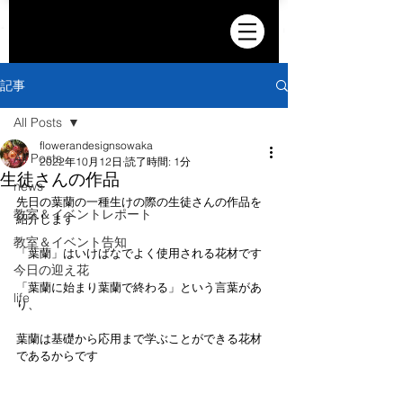
記事
All Posts
flowerandesignsowaka
All Posts
2022年10月12日
読了時間: 1分
生徒さんの作品
news
先日の葉蘭の一種生けの際の生徒さんの作品を
教室＆イベントレポート
紹介します
教室＆イベント告知
「葉蘭」はいけばなでよく使用される花材です
今日の迎え花
「葉蘭に始まり葉蘭で終わる」という言葉があ
life
り、
葉蘭は基礎から応用まで学ぶことができる花材
であるからです