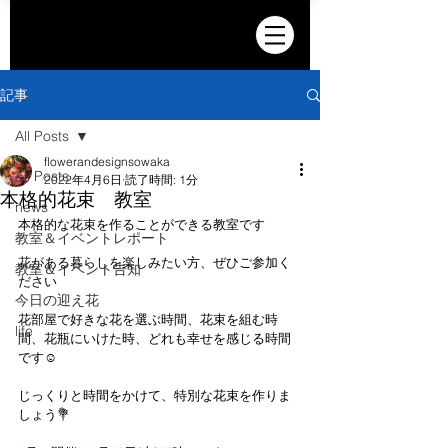
記事
All Posts
flowerandesignsowaka
All Posts
2022年4月6日
読了時間: 1分
本格的花束 教室
news
本格的な花束を作ることができる教室です
教室＆イベントレポート
花がある暮らしを楽しみたい方、ぜひご参加く
教室＆イベント告知
ださい
今日の迎え花
花部屋で好きな花を選ぶ時間、花束を組む時
life
間、花瓶にいけた時、どれも幸せを感じる時間
です☺️
じっくりと時間をかけて、特別な花束を作りま
しょう💐