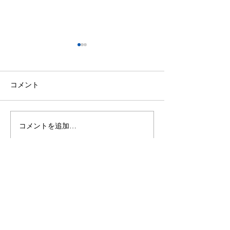
コメント
コメントを追加…
京都野外いけばな展のお
パンプキンアレ
知らせ
ました
K-tokuan
〒430-0856 浜松市中
​央
区中島2丁目−24−14
SOWAKAビルヂング2F
TEL：053-570-6460 FAX：053-570-6461