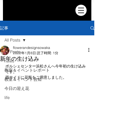
記事
All Posts
flowerandesignsowaka
All Posts
2022年1月8日
読了時間: 1分
新年の生け込み
news
ポルシェセンター浜松さんへ今年初の生け込み
教室＆イベントレポート
です。
両サイドに花瓶をご用意しました。
教室＆イベント告知
今日の迎え花
life