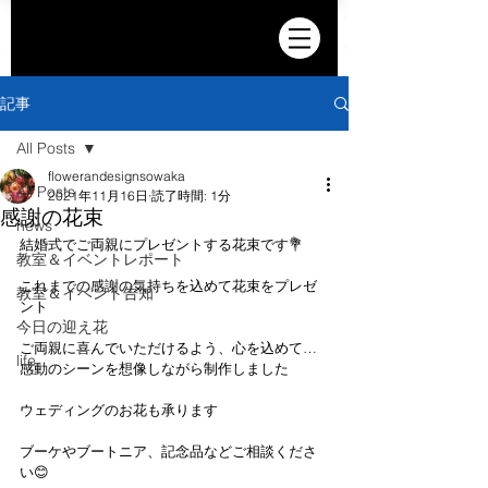
記事
All Posts
flowerandesignsowaka
All Posts
2021年11月16日
読了時間: 1分
感謝の花束
news
結婚式でご両親にプレゼントする花束です💐
教室＆イベントレポート
これまでの感謝の気持ちを込めて花束をプレゼ
教室＆イベント告知
ント
今日の迎え花
ご両親に喜んでいただけるよう、心を込めて…
life
感動のシーンを想像しながら制作しました
ウェディングのお花も承ります
ブーケやブートニア、記念品などご相談くださ
い😊