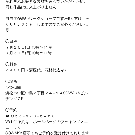
それぞれお好きな素材を選んでいただくため、
同じ作品は出来上がりません！
自由度が高いワークショップです♪作り方はしっ
かりとレクチャーしますのでご安心くださいね
😌
◯日程
７月１０日(日)13時〜14時
７月３１日(日)10時〜11時
◯料金
４４００円（講座代、花材代込み）
◯場所
K-tokuan
浜松市中区中島２丁目２４−１４SOWAKAビル
ヂング２F
◯予約
☎︎ ０５３−５７０−６４６０
Webご予約は、ホームページのブッキングメニ
ューより
SOWAKA店頭でもご予約を受け付けております