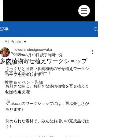
記事
All Posts
flowerandesignsowaka
All Posts
2022年6月18日
読了時間: 1分
多肉植物寄せ植えワークショップ
news
ぷっくりと可愛い多肉植物の寄せ植えワークシ
教室＆イベントレポート
ョップを開催します！
教室＆イベント告知
お好きな鉢に、お好きな多肉植物を寄せ植えま
今日の迎え花
しょう🌵
life
K-tokuanのワークショップには、選ぶ楽しさが
あります♪
決められた素材で、みんなお揃いの完成品では
く❗️