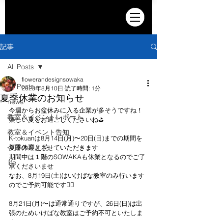
記事
All Posts
flowerandesignsowaka
All Posts
2023年8月10日
読了時間: 1分
夏季休業のお知らせ
news
今週からお盆休みに入る企業が多そうですね！
教室＆イベントレポート
楽しい夏をお過ごしくださいね⛳️
教室＆イベント告知
K-tokuanは8月14日(月)〜20日(日)までの期間を
今日の迎え花
夏季休業とさせていただきます
期間中は１階のSOWAKAも休業となるのでご了
life
承くださいませ
なお、8月19日(土)はいけばな教室のみ行います
のでご予約可能です🙆‍♀️
8月21日(月)〜は通常通りですが、26日(日)は出
張のためいけばな教室はご予約不可といたしま