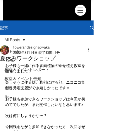
記事
All Posts
flowerandesignsowaka
All Posts
2022年8月14日
読了時間: 1分
夏休みワークショップ
news
お子様も一緒に作る多肉植物の寄せ植え教室を
教室＆イベントレポート
開催しました！
教室＆イベント告知
楽しそうに作る顔、真剣に作る顔、ニコニコ笑
今日の迎え花
顔を見ることができ嬉しかったです☺️
life
お子様も参加できるワークショップは今回が初
めてでしたが、また開催したいなと思います♪
次は何にしようかな〜？
今回残念ながら参加できなかった方、次回はぜ