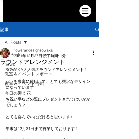
記事
All Posts
flowerandesignsowaka
All Posts
2021年12月27日
読了時間: 1分
ラウンドアレンジメント
news
SOWAKA大人気のラウンドアレンジメント！
教室＆イベントレポート
バラを豊富に使用して、とても贅沢なデザイン
教室＆イベント告知
になっています
今日の迎え花
お祝い事などの際にプレゼントされてはいかが
life
でしょう？
とても喜んでいただけると思います♪
年末は12月31日まで営業しております！