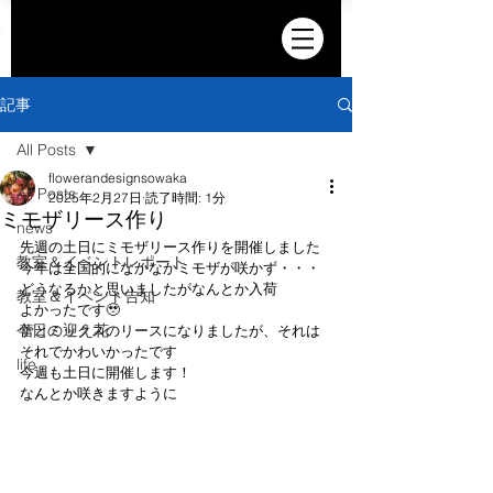
記事
All Posts
flowerandesignsowaka
All Posts
2025年2月27日
読了時間: 1分
ミモザリース作り
news
先週の土日にミモザリース作りを開催しました
教室＆イベントレポート
今年は全国的になかなかミモザが咲かず・・・
どうなるかと思いましたがなんとか入荷
教室＆イベント告知
よかったです🥹
今日の迎え花
蕾とミックスのリースになりましたが、それは
それでかわいかったです
life
今週も土日に開催します！
なんとか咲きますように