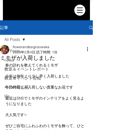
記事
All Posts
flowerandesignsowaka
All Posts
2023年2月4日
読了時間: 1分
ミモザが入荷しました
news
春の訪れを教えてくれるミモザ
教室＆イベントレポート
今年は例年より少し早く入荷しました
教室＆イベント告知
今日の迎え花
今の時期しか入荷しない貴重なお花です
life
最近はSNSでミモザのインテリアをよく見るよ
うになりました
大人気です✨
ぜひご自宅にふわふわのミモザを飾って、ひと