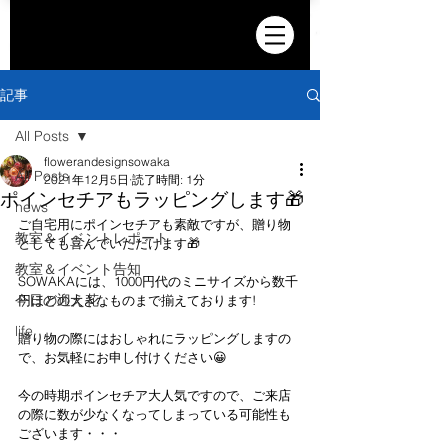
記事
All Posts
flowerandesignsowaka
All Posts
2021年12月5日
読了時間: 1分
ポインセチアもラッピングします🎁
news
ご自宅用にポインセチアも素敵ですが、贈り物
教室＆イベントレポート
としても喜んでいただけます🎁
教室＆イベント告知
SOWAKAには、1000円代のミニサイズから数千
今日の迎え花
円ほどの大きなものまで揃えております!
life
贈り物の際にはおしゃれにラッピングしますの
で、お気軽にお申し付けください😀
今の時期ポインセチア大人気ですので、ご来店
の際に数が少なくなってしまっている可能性も
ございます・・・