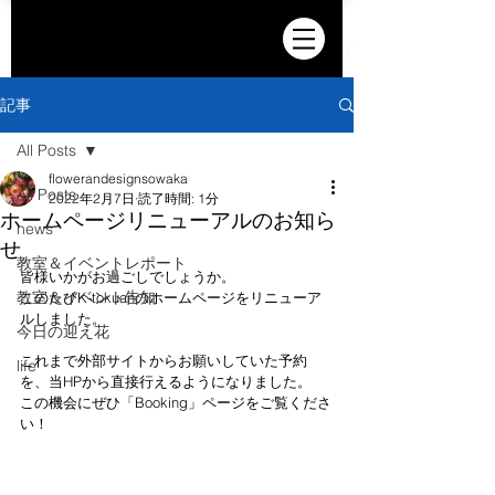
記事
All Posts
flowerandesignsowaka
All Posts
2022年2月7日
読了時間: 1分
ホームページリニューアルのお知ら
news
せ
教室＆イベントレポート
皆様いかがお過ごしでしょうか。
教室＆イベント告知
このたびK-tokuanのホームページをリニューア
ルしました。
今日の迎え花
これまで外部サイトからお願いしていた予約
life
を、当HPから直接行えるようになりました。
この機会にぜひ「Booking」ページをご覧くださ
い！