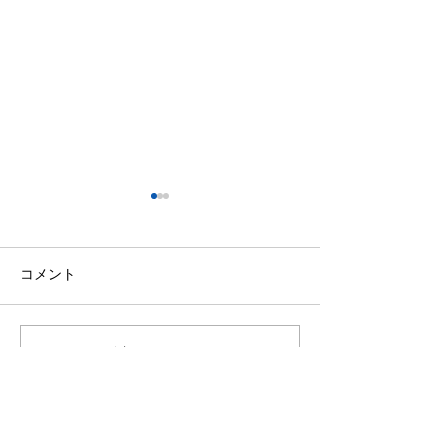
コメント
夏季休業のお知らせ
駐車場工事のお
コメントを追加…