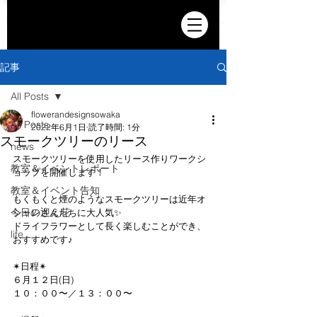
記事
All Posts
flowerandesignsowaka
All Posts
2022年6月1日
読了時間: 1分
スモークツリーのリース
news
スモークツリーを使用したリース作りワークシ
教室＆イベントレポート
ョップを開催します！
教室＆イベント告知
もくもくと煙のようなスモークツリーは近年オ
今日の迎え花
シャレさんたちに大人気✨
ドライフラワーとして長く楽しむことができ、
life
おすすめです♪
✴︎日程✴︎
６月１２日(日)
１０：００〜／１３：００〜