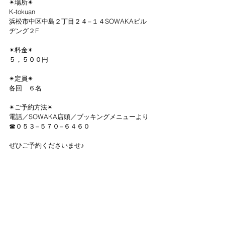
✴︎場所✴︎
K-tokuan
浜松市中区中島２丁目２４−１４SOWAKAビル
ヂング２F
✴︎料金✴︎
５，５００円
✴︎定員✴︎
各回　６名
✴︎ご予約方法✴︎
電話／SOWAKA店頭／ブッキングメニューより
☎︎０５３−５７０−６４６０
ぜひご予約くださいませ♪