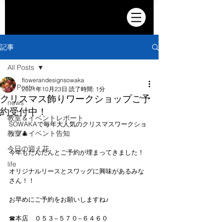
記事
All Posts
flowerandesignsowaka
All Posts
2021年10月23日
読了時間: 1分
クリスマス飾りワークショップご予
news
約受付中！
教室＆イベントレポート
SOWAKAで毎年大人気のクリスマスワークショ
教室＆イベント告知
ップ🎄
今日の迎え花
今年もだんだんとご予約が埋まってきました！
life
オリジナルリースとスワッグに興味があるみな
さん！！
お早めにご予約をお願いしますね♪
☎︎本店　０５３−５７０−６４６０