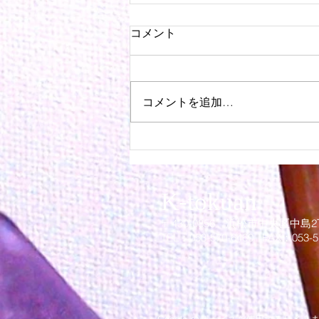
コメント
コメントを追加…
クリスマスワークショップ初
日
K-tokuan
〒430-0856 浜松市中
​央
区中島2
TEL：053-570-6460 FAX：053-5
Google のサービスを使用するサイ