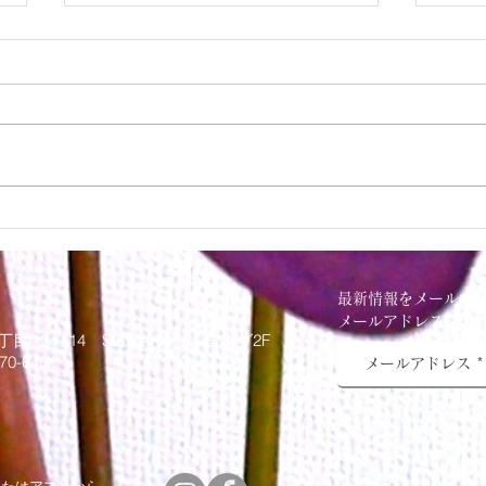
パン
パンプキンアレンジ作りまし
た
最新情報をメールで
メールアドレスを入
丁目−24−14 SOWAKAビルヂング2F
70-6461
トまたはアプリから