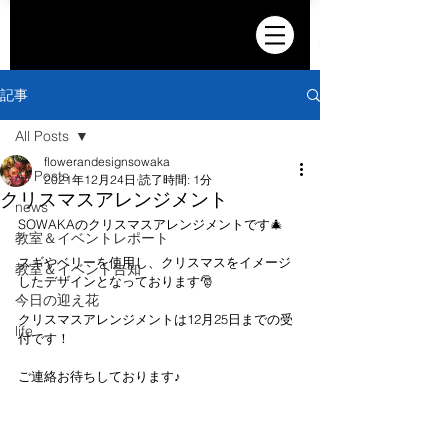
記事
All Posts
flowerandesignsowaka
All Posts
2021年12月24日
読了時間: 1分
クリスマスアレンジメント
news
SOWAKAのクリスマスアレンジメントです🎄
教室＆イベントレポート
スギやベリーを使用し、クリスマスをイメージ
教室＆イベント告知
したデザインとなっております🎅
今日の迎え花
クリスマスアレンジメントは12月25日までの受
life
付です！
ご連絡お待ちしております♪