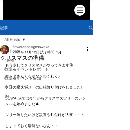
記事
All Posts
flowerandesignsowaka
All Posts
2021年11月12日
読了時間: 1分
クリスマスの準備
news
もう少しでクリスマスがやってきます🎅
教室＆イベントレポート
サンタさんくるかな〜わくわく♪
教室＆イベント告知
今日の迎え花
クリスマスツリーの出張飾り付けをしました!
life
SOWAKAでは今年からクリスマスツリーのレン
タルを始めました🎄
ツリー飾りたいけど設置や片付けが大変・・・
しまっておく場所ないなあ・・・