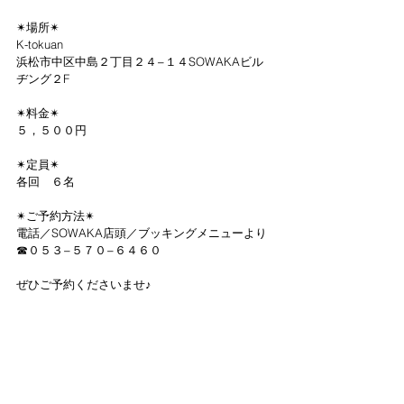
✴︎場所✴︎
K-tokuan
浜松市中区中島２丁目２４−１４SOWAKAビル
ヂング２F
✴︎料金✴︎
５，５００円
✴︎定員✴︎
各回　６名
✴︎ご予約方法✴︎
電話／SOWAKA店頭／ブッキングメニューより
☎︎０５３−５７０−６４６０
ぜひご予約くださいませ♪