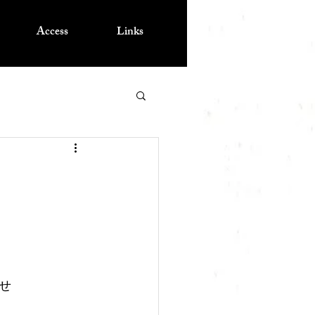
Access
Links
せ