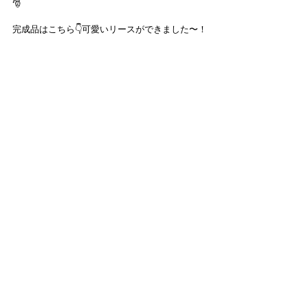
🎅
完成品はこちら👇可愛いリースができました〜！