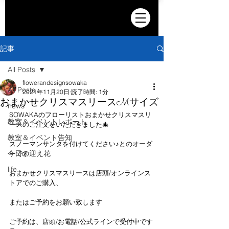
記事
All Posts
flowerandesignsowaka
All Posts
2021年11月20日
読了時間: 1分
おまかせクリスマスリースMサイズ
news
SOWAKAのフローリストおまかせクリスマスリ
教室＆イベントレポート
ースのご注文をいただきました🎄
教室＆イベント告知
スノーマンサンタを付けてください♪とのオーダ
今日の迎え花
ーです
life
おまかせクリスマスリースは店頭/オンラインス
トアでのご購入、
またはご予約をお願い致します
ご予約は、店頭/お電話/公式ラインで受付中です