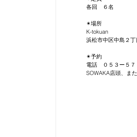
各回　６名
✴︎場所
K-tokuan
浜松市中区中島２丁目
✴︎予約
電話　０５３ー５７
SOWAKA店頭、