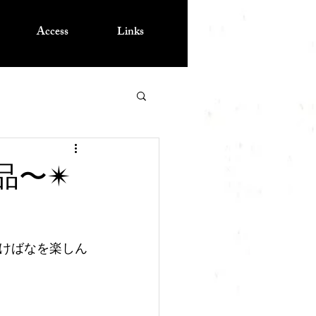
Access
Links
〜✴︎
けばなを楽しん