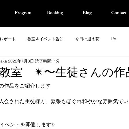
Program
Booking
Blog
Contact
レポート
教室＆イベント告知
今日の迎え花
life
waka
2022年7月3日
読了時間: 1分
教室 ✴︎〜生徒さんの作品
の作品をご紹介します
入会された生徒様方、緊張もほぐれ和やかな雰囲気でい
のイベントを開催します✨