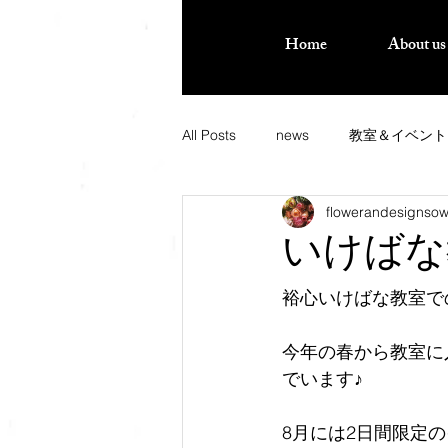
Home
About us
All Posts
news
教室＆イベント
flowerandesignso
いけばな
裕心いけばな教室で
今年の春から教室に
でいます♪
8月には2日間限定