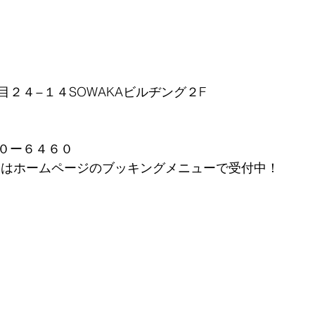
２４−１４SOWAKAビルヂング２F
０ー６４６０
またはホームページのブッキングメニューで受付中！