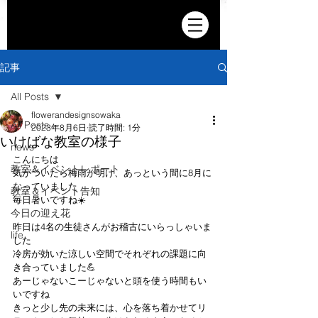
記事
All Posts
flowerandesignsowaka
All Posts
2023年8月6日
読了時間: 1分
いけばな教室の様子
news
こんにちは
教室＆イベントレポート
気がついたら梅雨が明け、あっという間に8月に
なっていました
教室＆イベント告知
毎日暑いですね☀️
今日の迎え花
昨日は4名の生徒さんがお稽古にいらっしゃいま
life
した
冷房が効いた涼しい空間でそれぞれの課題に向
き合っていました💪
あーじゃないこーじゃないと頭を使う時間もい
いですね
きっと少し先の未来には、心を落ち着かせてリ