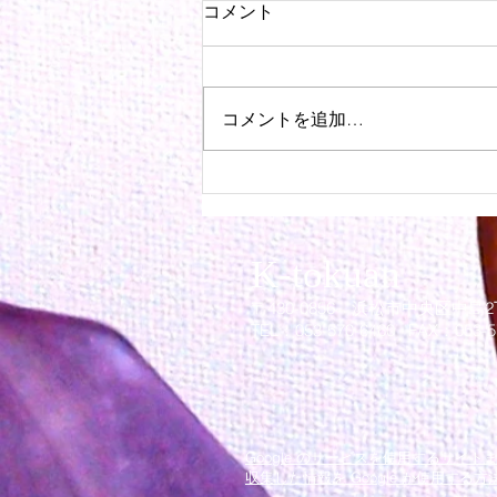
コメント
コメントを追加…
クリスマスワークショップ初
日
K-tokuan
〒430-0856 浜松市中
​央
区中島2
TEL：053-570-6460 FAX：053-5
Google のサービスを使用するサイ
収集した情報を Google が使用する