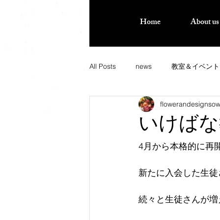
Home
About us
All Posts
news
教室＆イベント
flowerandesignso
いけばな
4月から本格的に再
新たに入会した生徒
続々と生徒さんが増