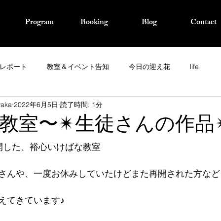
Program
Booking
Blog
Contact
レポート
教室＆イベント告知
今日の迎え花
life
waka
2022年6月5日
読了時間: 1分
教室〜✴︎生徒さんの作品✴
開した、裕心いけばな教室
さんや、一度お休みしていたけどまた再開された方など
えてきています♪