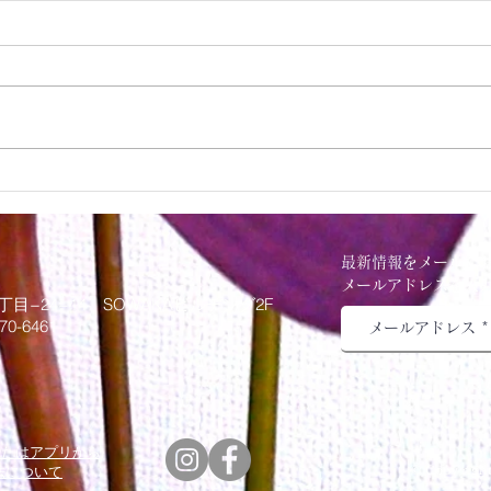
パン
パンプキンアレンジ作りまし
た
最新情報をメールで
メールアドレスを入
丁目−24−14 SOWAKAビルヂング2F
70-6461
トまたはアプリから
方法について
© Copy right