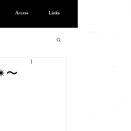
Access
Links
︎〜