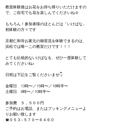
教室体験後はお花をお持ち帰りいただけますの
で、ご自宅でも花を楽しんでくださいね☺️
もちろん！参加者様のほとんどは「いけばな」
初体験の方々です
京都仁和寺お家元の御室流を体験できるのは、
浜松では唯一この教室だけです！！！
とても伝統的ないけばなを、ぜひ一度体験して
みてくださいね♪
日程は下記をご覧くださいませ👇
金曜日　13時〜／15時〜／18時半〜
土曜日　8時〜／10時半〜
参加費　５，５００円
ご予約はお電話、またはブッキングメニューよ
りお願い致します
☎︎０５３−５７０ー６４６０