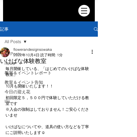
記事
All Posts
flowerandesignsowaka
All Posts
2022年10月4日
読了時間: 1分
いけばな体験教室
news
毎月開催している、「はじめてのいけばな体験
教室＆イベントレポート
教室」
教室＆イベント告知
10月も開催いたします！！
今日の迎え花
初回限定５，５００円で体験していただける教
life
室です
※入会の強制はしておりません！ご安心くださ
いませ
いけばなについてや、道具の使い方などを丁寧
にご説明いたします☺️