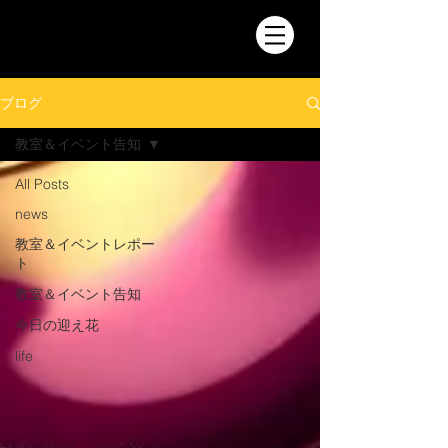
ブログ
教室＆イベント告知
All Posts
news
教室＆イベントレポー
ト
教室＆イベント告知
今日の迎え花
life