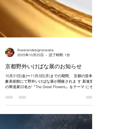
flowerandesignsowaka
2025年10月25日
読了時間: 1分
京都野外いけばな展のお知らせ
10月31日(金)〜11月3日(月)までの期間、 京都の堂本印
象美術館にて野外いけばな展が開催されま す 新進気鋭
の華道家22名が『The Great Flowers』をテーマ にそれ
ぞれの作品を披露します。 今回、華道家として活動を
するSOWAKAのオーナー裕心 が作品を出展しますの
でぜひお越しくださいませ🌼 〈詳細〉 📍場所 京都府
立堂本印象美術館 京都市北区平野上柳町26-3 （駐車場