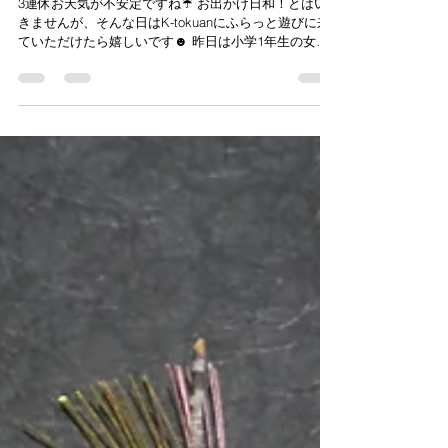
flowerandesignsowaka
2025年10月12日
読了時間: 1分
パンプキンデコレーション
3連休お天気が不安定ですね☔ お出かけ日和！とはい
きませんが、そんな日はK-tokuanにふらっと遊びに来
ていただけたら嬉しいです☻ 昨日は小学1年生の女の
子がパンプキンデコレーションに参加してくれました
顔を描いて、キラキラシールでデコレーション...