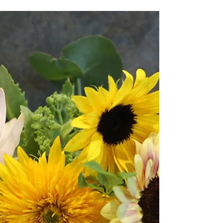
flowerandesignsowaka
2025年2月15日
読了時間: 1分
【4月】＼キッズ大歓迎／ハーバリウ
ム作り
毎年母の日前に開催しているハーバリウム作り 今年も
もちろん開催します🥳 手作りのプレゼントをお母さん
に贈りませんか？ ③「花と光のハーバリウム作り」 光
が当たる角度で色が変化する不思議な小瓶 お子様も簡
単に作ることができます ぜひお気軽にご参加ください
ね♪ ●日程...