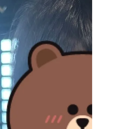
はございませんので公共交通機関でお越しください）
🗓️日程 10月31日(金)〜11月3日(月) （31日(金)は9時
半〜生け込みの様子をご覧いただけます) 👛観覧料 無
料 🔗問い合わせ 文化生活部文化芸術課 Tel 075-414-
4231 Mail mailto:bungei@pref.kyoto.lg.jp Link
https://insho-domoto.com/exhibitions/2542/